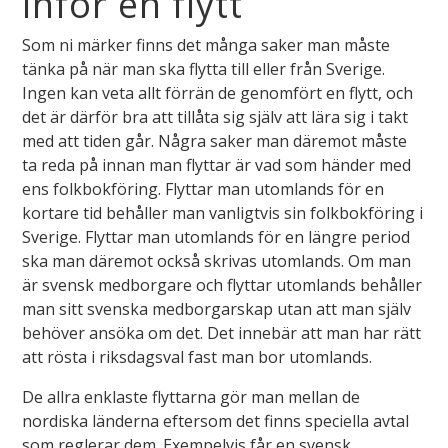
inför en flytt
Som ni märker finns det många saker man måste
tänka på när man ska flytta till eller från Sverige.
Ingen kan veta allt förrän de genomfört en flytt, och
det är därför bra att tillåta sig själv att lära sig i takt
med att tiden går. Några saker man däremot måste
ta reda på innan man flyttar är vad som händer med
ens folkbokföring. Flyttar man utomlands för en
kortare tid behåller man vanligtvis sin folkbokföring i
Sverige. Flyttar man utomlands för en längre period
ska man däremot också skrivas utomlands. Om man
är svensk medborgare och flyttar utomlands behåller
man sitt svenska medborgarskap utan att man själv
behöver ansöka om det. Det innebär att man har rätt
att rösta i riksdagsval fast man bor utomlands.
De allra enklaste flyttarna gör man mellan de
nordiska länderna eftersom det finns speciella avtal
som reglerar dem. Exempelvis får en svensk