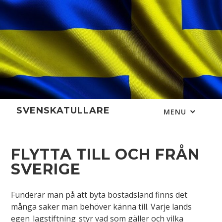
Skip
to
content
SVENSKATULLARE
MENU
FLYTTA TILL OCH FRÅN
SVERIGE
Funderar man på att byta bostadsland finns det
många saker man behöver känna till. Varje lands
egen
lagstiftning
styr vad som gäller och vilka